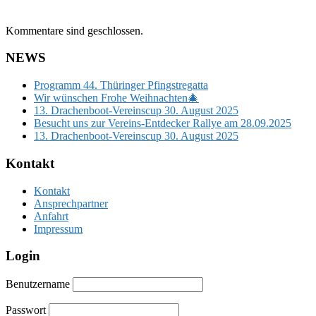
Kommentare sind geschlossen.
NEWS
Programm 44. Thüringer Pfingstregatta
Wir wünschen Frohe Weihnachten🎄
13. Drachenboot-Vereinscup 30. August 2025
Besucht uns zur Vereins-Entdecker Rallye am 28.09.2025
13. Drachenboot-Vereinscup 30. August 2025
Kontakt
Kontakt
Ansprechpartner
Anfahrt
Impressum
Login
Benutzername
Passwort