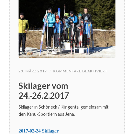
FÜR
23. MÄRZ 2017
/
KOMMENTARE DEAKTIVIERT
SKILAGER
VOM
Skilager vom
24.-26.2.2017
24.-26.2.2017
Skilager in Schöneck / Klingental gemeinsam mit
den Kanu-Sportlern aus Jena.
2017-02-24 Skilager