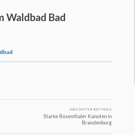
TAG
DER
VEREINE
im Waldbad Bad
IM
WALDBAD
BAD
LOBENSTEIN
ldbad
NÄCHSTER BEITRAG
Starke Rosenthaler Kanuten in
Brandenburg