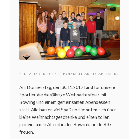
FÜR
2. DEZEMBER 2017
/
KOMMENTARE DEAKTIVIERT
WEIHNAC
UNSERER
Am Donnerstag, den 30.11.2017 fand für unsere
NACHWUC
Sportler die diesjährige Weihnachtsfeier mit
Bowling und einem gemeinsamen Abendessen
statt. Alle hatten viel Spaß und konnten sich über
kleine Weihnachtsgeschenke und einen tollen
gemeinsamen Abend in der Bowlinbahn de BIG
freuen.