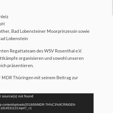
leiz
mbH
Rother, Bad Lobensteiner Moorprinzessin sowie
ad Lobenstein
ten Regattateam des WSV Rosenthal e.V.
ettkämpfe organisieren und sowohl unseren
eich präsentieren.
er MDR Thüringen mit seinem Beitrag zur
r source(s) not found
.de/wp-content/uploads/2018/06/MDR-TH%C3%9CRINGEN-
ee-1814531123.mp4?_=1