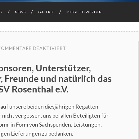
NG
NEWS
GALERIE
MITGLIED WERDEN
FÜR
KOMMENTARE DEAKTIVIERT
DANKE
AN
UNSERE
onsoren, Unterstützer,
SPONSOREN,
UNTERSTÜTZER,
r, Freunde und natürlich das
LIEFERANTEN,
PARTNER,
V Rosenthal e.V.
FREUNDE
UND
NATÜRLICH
DAS
 auf unsere beiden diesjährigen Regatten
REGATTATEAM
nicht vergessen, uns bei allen Beteiligten für
DES
WSV
 Form, in Form von Sachspenden, Leistungen,
ROSENTHAL
E.V.
sigen Lieferungen zu bedanken.