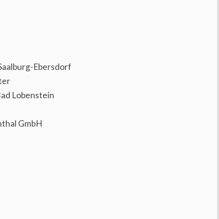
Saalburg-Ebersdorf
ter
Bad Lobenstein
enthal GmbH