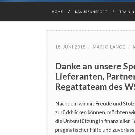
HOME
KANURENNSPORT
TRAINI
18. JUNI 2018
/
MARIO LANGE
/
Danke an unsere Sp
Lieferanten, Partne
Regattateam des WS
Nachdem wir mit Freude und Stolz
zurückblicken können, möchten wir 
die Unterstützung in finanzieller
pragmatischer Hilfe und zuverläs