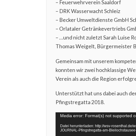
– Feuerwehrverein Saaldorf
– DRK Wasserwacht Schleiz
– Becker Umweltdienste GmbH Sch
– Orlataler Getränkevertriebs G
– …und nicht zuletzt Sarah Luise 
Thomas Weigelt, Bürgermeister B
Gemeinsam mit unserem kompeten
konnten wir zwei hochklassige W
Verein als auch die Region erfolgr
Unterstützt hat uns dabei auch d
Pfingstregatta 2018.
Video-
Media error: Format(s) not supported o
Player
Datei herunterladen: http://wsv-rosenthal
JOURNAL-Pfingstregatta-am-Bleilochstaus