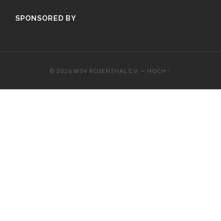
SPONSORED BY
© 2026
WSV ROSENTHAL E.V.
—
HOCH ↑