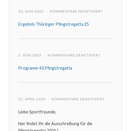
FÜR
10. JUNI 2025
/
KOMMENTARE DEAKTIVIERT
HIER
DIE
Ergebnis Thüringer Pfingstregatta 25
ERGEBNISSE
DER
43.
THÜRINGER
PFINGSTREGA
FÜR
2. JUNI 2025
/
KOMMENTARE DEAKTIVIERT
HIER
DAS
Programm 43.Pfingstregatta
PROGRAMM
DER
PFINGSTREGAT
2025
FÜR
15. APRIL 2025
/
KOMMENTARE DEAKTIVIERT
AUSSCHREIB
PFINGSTREGA
Liebe Sportfreunde,
2025
hier findet Ihr die Ausschreibung für die
Pfingstregatta 2025 !