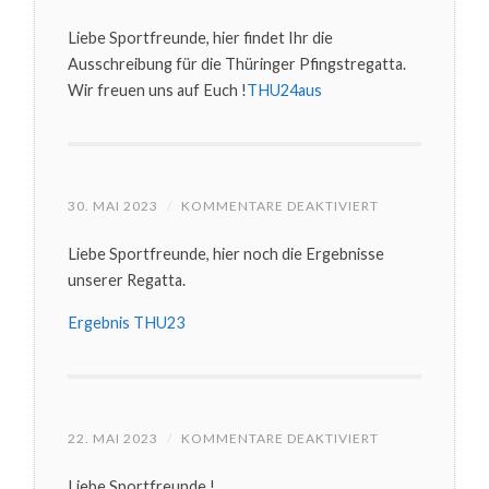
THÜRINGER
PFINGSTREGA
Liebe Sportfreunde, hier findet Ihr die
AUSSCHREIB
Ausschreibung für die Thüringer Pfingstregatta.
Wir freuen uns auf Euch !
THU24aus
FÜR
30. MAI 2023
/
KOMMENTARE DEAKTIVIERT
ERGEBNISSE
PFINGSTREGAT
Liebe Sportfreunde, hier noch die Ergebnisse
UND
GERMAN
unserer Regatta.
MASTERS
2023
Ergebnis THU23
FÜR
22. MAI 2023
/
KOMMENTARE DEAKTIVIERT
PFINGSTREGAT
UND
Liebe Sportfreunde !
GERMAN