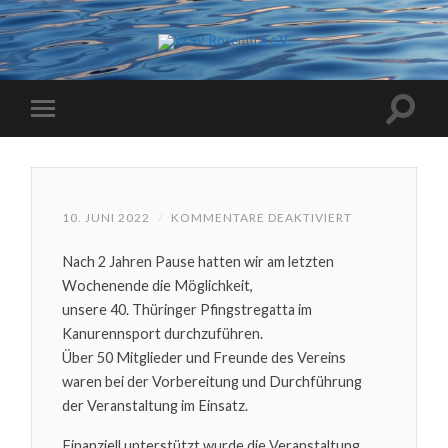
FÜR
10. JUNI 2022
/
KOMMENTARE DEAKTIVIERT
RÜCKBLICK
AUF
Nach 2 Jahren Pause hatten wir am letzten
DIE
40.
Wochenende die Möglichkeit,
PFINGSTREGA
IM
unsere 40. Thüringer Pfingstregatta im
KANU-
Kanurennsport durchzuführen.
RENNSPORT
2022
Über 50 Mitglieder und Freunde des Vereins
waren bei der Vorbereitung und Durchführung
der Veranstaltung im Einsatz.
Finanziell unterstützt wurde die Veranstaltung