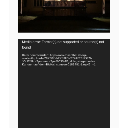
Video-
Media error: Format(s) not supported or source(s) not
Player
found
Datei herunterladen: https://wsv-rosenthal.de/wp-
content/uploads/2022/06/MDR-TH%C3%9CRINGEN-
JOURNAL-Sport-und-Spa%C3%9F_-Pfingstregatta-der-
Kanuten-auf-dem-Bleilochstausee-0181481-1.mp4?_=1