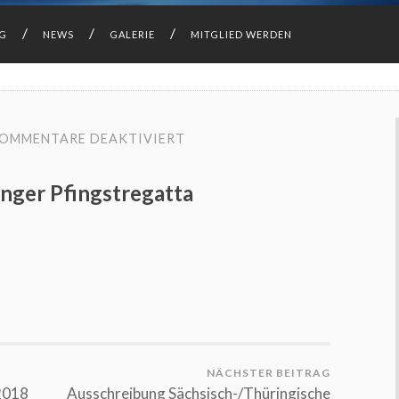
NG
NEWS
GALERIE
MITGLIED WERDEN
FÜR
OMMENTARE DEAKTIVIERT
ERGEBNISSE
DER
38.
inger Pfingstregatta
THÜRINGER
PFINGSTREGATTA
NÄCHSTER BEITRAG
2018
Ausschreibung Sächsisch-/Thüringische