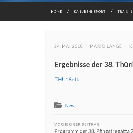
HOME
KANURENNSPORT
TRAINI
24. MAI 2018
/
MARIO LANGE
/
K
Ergebnisse der 38. Thür
THU18efk
News
VORHERIGER BEITRAG
Programm der 38. Pfingstregatta 